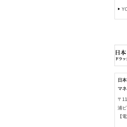
Y
日本
マネ
〒1
浦ビ
【電話
(