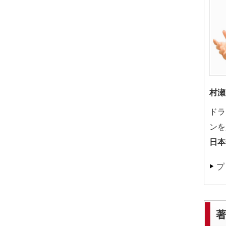
村瀬
ドラ
ンを
日本
プ