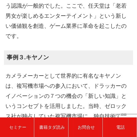
う認識が一般的でした。ここで、任天堂は「老若
男女が楽しめるエンターテイメント」という新し
い価値観を創造、ゲーム業界に革命を起こしたの
です。
事例３.キヤノン
カメラメーカーとして世界的に有名なキヤノン
は、複写機市場への参入において、ドラッカーの
イノベーションの７つの機会の「新しい知識」と
いうコンセプトを活用しました。当時、ゼロック
ス社が独占していた複写機市場に、独自技術で開
発した低価格の複写機を投入、市場に大きな変化
セミナー
書籍タダ読み
お問合せ
電話
をもたらしました。これは、既存の技術や常識に