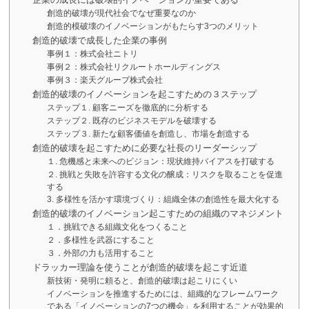
創造的破壊が現代社会でなぜ重要なのか
創造的模破壊のイノベーションがもたらす3つのメリット
創造的破壊で成長した企業の事例
事例１：株式会社ニトリ
事例２：株式会社リクルートホールディングス
事例３：楽天グループ株式会社
創造的破壊のイノベーションを起こすための３ステップ
ステップ１. 顧客ニーズを徹底的に分析する
ステップ２. 既存のビジネスモデルを破壊する
ステップ３. 新たな顧客価値を創造し、市場を創造する
創造的破壊を起こすために必要な社長のリーダーシップ
１. 危機感と未来へのビジョン：現状維持バイアスを打破する
２. 挑戦と失敗を許容する文化の醸成：リスクを取ることを促進
する
3. 多様性を活かす環境づくり：組織全体の創造性を最大化する
創造的破壊のイノベーション起こすための組織のマネジメント
１．挑戦できる組織文化をつくること
２．多様性を武器にすること
３．外部の力も活用すること
ドラッカー理論を使うことが創造的破壊を起こす近道
新技術・発明に頼ると、創造的破壊は起こりにくい
イノベーションを推進するためには、組織的なフレームワーク
である「イノベーションの7つの機会」を利用することが効果的